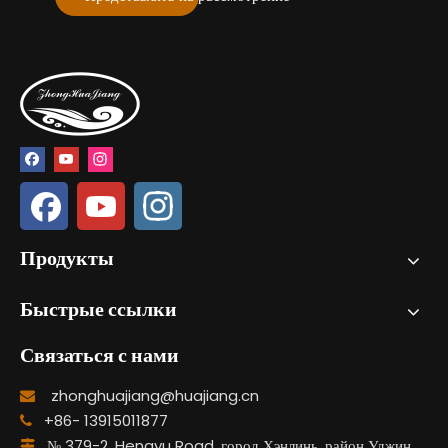
Продукты
Быстрые ссылки
Связаться с нами
zhonghuajiang@huajiang.cn

+86- 13915011877

№ 379-2, Hengyu Road, город Хэнлинь, район Уджин,
