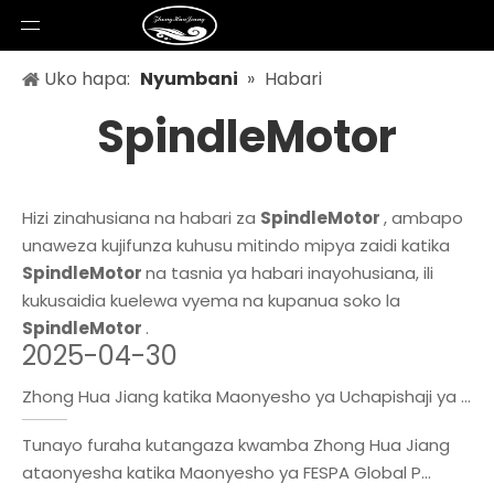
Uko hapa:
Nyumbani
»
Habari
SpindleMotor
Hizi zinahusiana na habari za
SpindleMotor
, ambapo
unaweza kujifunza kuhusu mitindo mipya zaidi katika
SpindleMotor
na tasnia ya habari inayohusiana, ili
kukusaidia kuelewa vyema na kupanua soko la
SpindleMotor
.
2025-04-30
Zhong Hua Jiang katika Maonyesho ya Uchapishaji ya Kimataifa ya FESPA 2025!
Tunayo furaha kutangaza kwamba Zhong Hua Jiang
ataonyesha katika Maonyesho ya FESPA Global P...