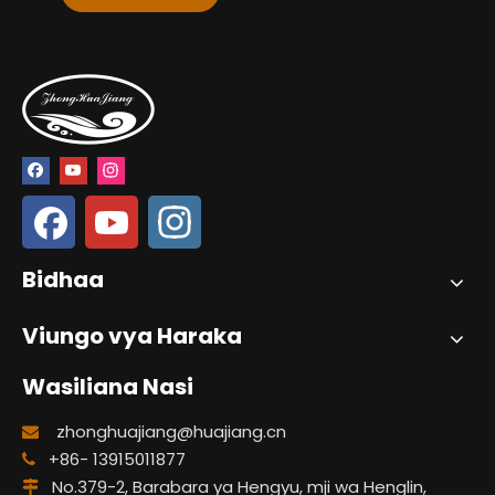
Bidhaa
Viungo vya Haraka
Wasiliana Nasi
zhonghuajiang@huajiang.cn

+86- 13915011877

No.379-2, Barabara ya Hengyu, mji wa Henglin,
