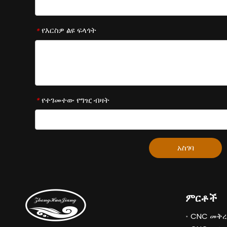
የእርስዎ ልዩ ፍላጎት
*
የተገመተው የግዢ ብዛት
*
አስገባ
ምርቶች
CNC መቅረ