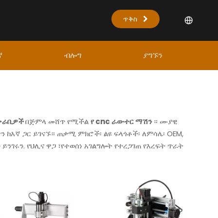
ጥቅስ
ኛ
ብሎግ
ያግኙን
አቅራቢዎች
በጅምላ መሸጥ የሚችል
የ cnc ራውተር ማሽን
። ሙያዊ
ን ከእኛ ጋር ይገናኙ። ጠቃሚ ምክሮች፡ ልዩ ፍላጎቶች፡ ለምሳሌ፡ OEM,
 ይንገሩን. የህሊና ዋጋ ፣የተወሰነ አገልግሎት የተረጋገጠ የእረፍት ጥራት