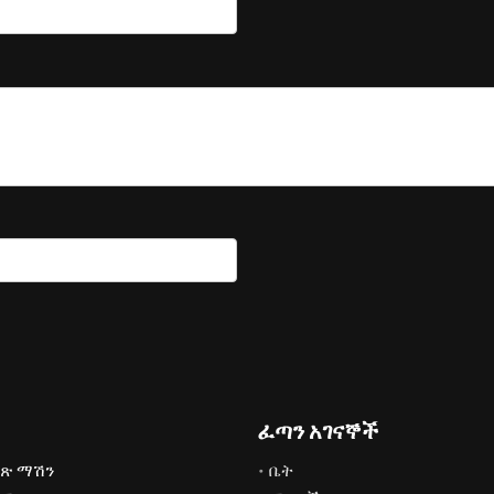
ፈጣን አገናኞች
ጽ ማሽን
ቤት