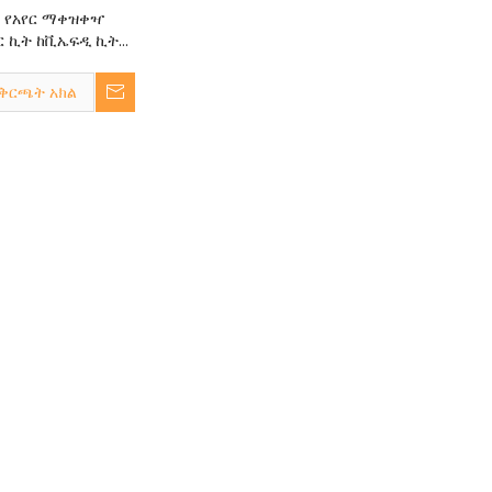
W የአየር ማቀዝቀዣ
ር ኪት ከቪኤፍዲ ኪት
ር ማሽን
ቅርጫት አክል