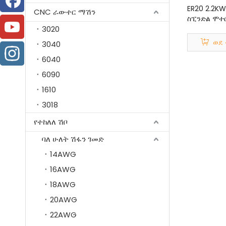
ER20 2.2K
CNC ራውተር ማሽን
ስፒንድል ሞተ
3020
ለCNC ራውተ
ወደ 
3040
6040
6090
1610
3018
የተከለለ ሽቦ
ባለ ሁለት ሽፋን ገመድ
14AWG
16AWG
18AWG
20AWG
22AWG