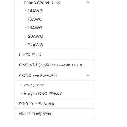
የተከለለ ሰንሰለት ገመድ
14AWG
16AWG
18AWG
20AWG
22AWG
ስቴፐር ሞተር
CNC Vfd (ኢንቮርተር፣ መለወጫ፣ ተቆጣጣሪ)
የ CNC መለዋወጫዎች
የውሃ ፓምፕ
Acrylic CNC ማቀፊያ
የጭስ ማውጫ አድናቂ
የቫኩም ማጽጃ ሞተር