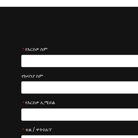
የእርስዎ ስም
*
የኩባንያ ስም
የእርስዎ ኢሜይል
*
ቴል / ዋትስአፕ
*