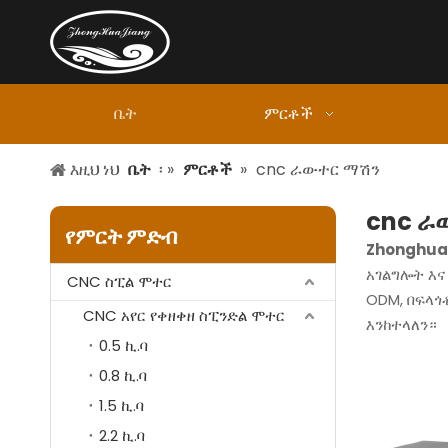
ቤት
ምርቶች
እዚህ ነህ
ቤት
፡ »
ምርቶች
»
cnc ራውተር ማሽን
cnc ራ
የምርት ምድብ
Zhonghuaj
አገልግሎት እና
CNC ስፒል ሞተር
ODM, በፍላጎ
CNC አየር የቀዘቀዘ ስፒንድል ሞተር
እንከተላለን።
0.5 ኪ.ባ
0.8 ኪ.ባ
1.5 ኪ.ባ
2.2 ኪ.ባ