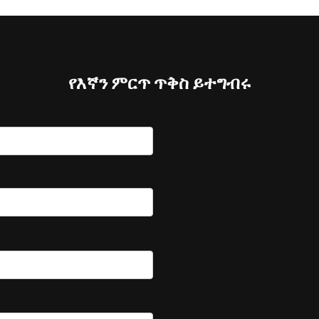
የእኛን ምርጥ ጥቅስ ይተግብሩ