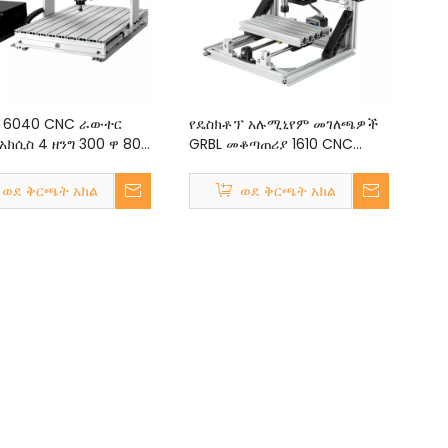
 6040 CNC ራውተር
የዴስክቶፕ አሉሚኒየም መገለጫዎች
አክሲስ 4 ዘንግ 300 ዋ 800
GRBL መቆጣጠሪያ 1610 CNC
 ዋ 2200 ዋ MACH3
ራውተር መቅረጫ ማሽን ለእንጨት
00 ሚሜ
ቅርጻቅር DIY ብረት መቁረጥ
ወደ ቅርጫት አክል
ወደ ቅርጫት አክል