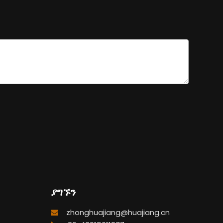
ያግኙን
zhonghuajiang@huajiang.cn
