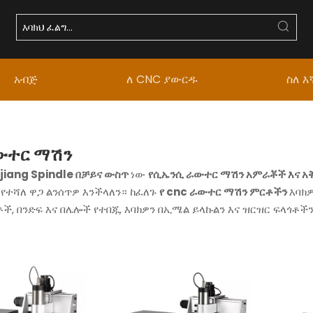
አብጅ
ለ CNC ያውርዱ
ስለ እ
ውተር ማሽን
iang Spindle በቻይና ውስጥ
ነው
የሲኤንሲ ራውተር ማሽን አምራቾች እና 
 የተሻለ ዋጋ ልንሰጥዎ እንችላለን። ከፈለጉ
የ cnc ራውተር ማሽን ምርቶችን
እባክዎ
ቶች, በንድፍ እና በሌሎች የተበጁ, እባክዎን በኢሜል ይላኩልን እና ዝርዝር ፍላጎቶችን