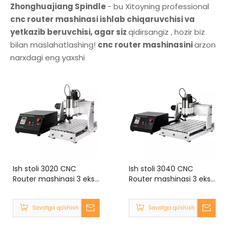
Zhonghuajiang Spindle
- bu Xitoyning professional
cnc router mashinasi ishlab chiqaruvchisi va
yetkazib beruvchisi, agar siz
qidirsangiz , hozir biz
bilan maslahatlashing!
cnc router mashinasini
arzon
narxdagi eng yaxshi
Ish stoli 3020 CNC
Ish stoli 3040 CNC
Router mashinasi 3 eksa
Router mashinasi 3 eksa
4 eksa 300W 800W
4 eksa 300W 800W
1500W MACH3
1500W MACH3
Savatga qo'shish
Savatga qo'shish
300x200mm
300x400mm