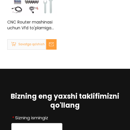
CNC Router mashinasi
uchun Vfd to'plamiga
ega ER20 2.2KW havo
sovutgichli milya
Savatga qo'shish
dvigateli to'plami
Bizning eng yaxshi taklifimizni
qo'llang
Sizning ismingiz
*