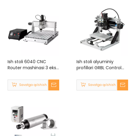
Ish stoli 6040 CNC
Ish stoli alyuminiy
Router mashinasi 3 eksa
profillari GRBL Control
4 eksa 300W 800W
1610 CNC Router o'yma
1500W 2200W MACH3
mashinasi yog'och
Savatga qo'shish
Savatga qo'shish
300x400mm
o'ymakorligi DIY metall
kesish uchun