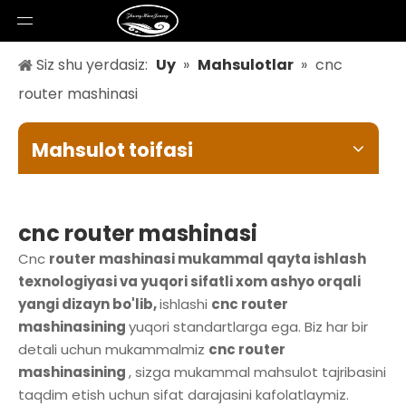
Siz shu yerdasiz:
Uy
»
Mahsulotlar
»
cnc
router mashinasi
Mahsulot toifasi
cnc router mashinasi
Cnc
router mashinasi mukammal qayta ishlash
texnologiyasi va yuqori sifatli xom ashyo orqali
yangi dizayn bo'lib,
ishlashi
cnc router
mashinasining
yuqori standartlarga ega. Biz har bir
detali uchun mukammalmiz
cnc router
mashinasining
, sizga mukammal mahsulot tajribasini
taqdim etish uchun sifat darajasini kafolatlaymiz.