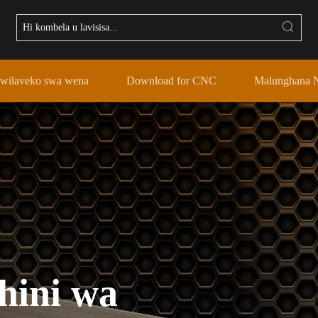
 swilaveko swa wena
Download for CNC
Malunghana 
hini wa