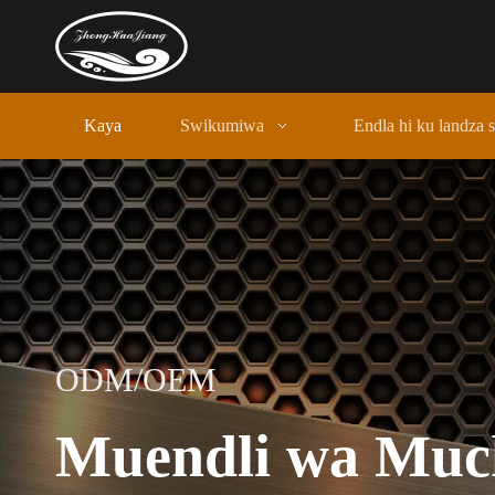
Kaya
Swikumiwa
Endla hi ku landza
ODM/OEM
Muendli wa Muc