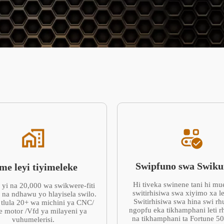
Swipfuno swa Swik
me leyi tiyimeleke
Hi tiveka swinene tani hi mu
 yi na 20,000 wa swikwere-fiti
switirhisiwa swa xiyimo xa l
i na ndhawu yo hlayisela swilo.
Switirhisiwa swa hina swi r
 tlula 20+ wa michini ya CNC/
ngopfu eka tikhamphani leti r
e motor /Vfd ya milayeni ya
na tikhamphani ta Fortune 5
vuhumelerisi.