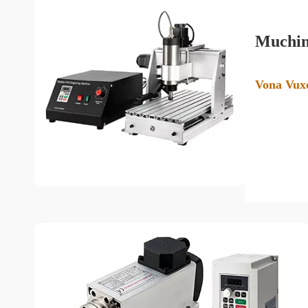
Muchin
Vona Vu