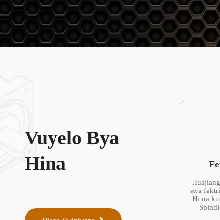
Vuyelo Bya
Hina
Fe
Huajiang
swa fektr
Hi na ku
Spindl