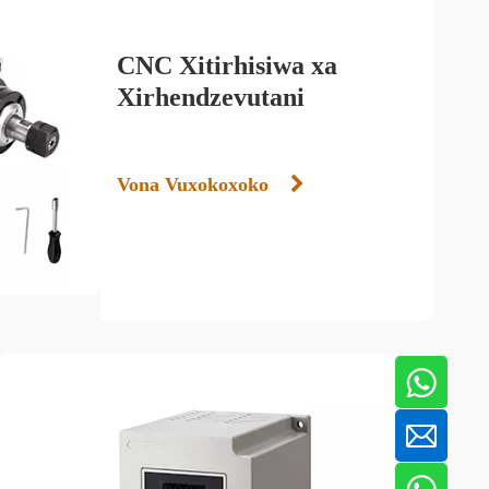
CNC Xitirhisiwa xa
Xirhendzevutani
Vona Vuxokoxoko
