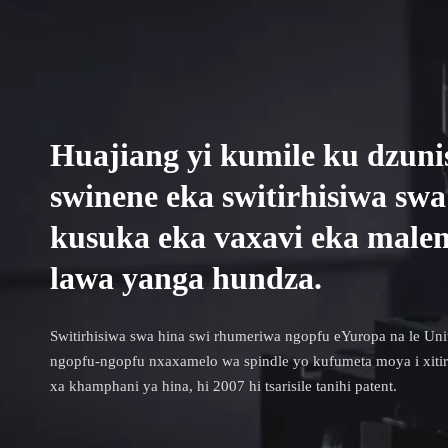
Huajiang yi kumile ku dzuni
swinene eka switirhisiwa sw
kusuka eka vaxavi eka male
lawa yanga hundza.
Switirhisiwa swa hina swi rhumeriwa ngopfu eYuropa na le Unit
ngopfu-ngopfu nxaxamelo wa spindle yo kufumeta moya i xitir
xa khamphani ya hina, hi 2007 hi tsarisile tanihi patent.