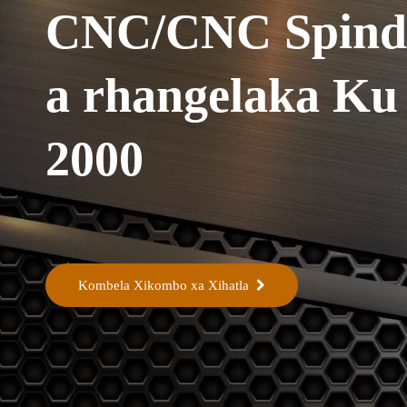
CNC/CNC Spindl
a rhangelaka Ku 
2000
Kombela Xikombo xa Xihatla