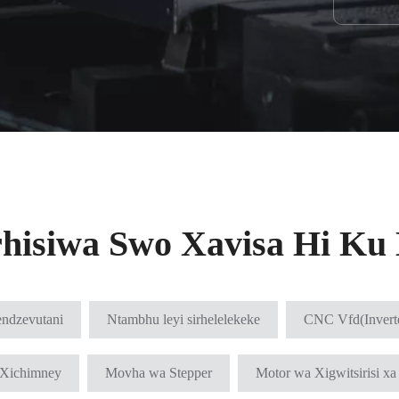
rhisiwa Swo Xavisa Hi Ku 
endzevutani
Ntambhu leyi sirhelelekeke
CNC Vfd(Inverte
 Xichimney
Movha wa Stepper
Motor wa Xigwitsirisi x