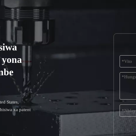
siwa
a yona
mbe
ed States,
hisiwa xa patent