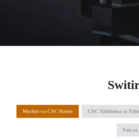
Switi
Muchini wa CNC Router
CNC Xitirhisiwa xa Xirh
Fani ya