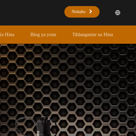
Ntshaho
Na Hina
Blog ya yona
Tihlanganise na Hina