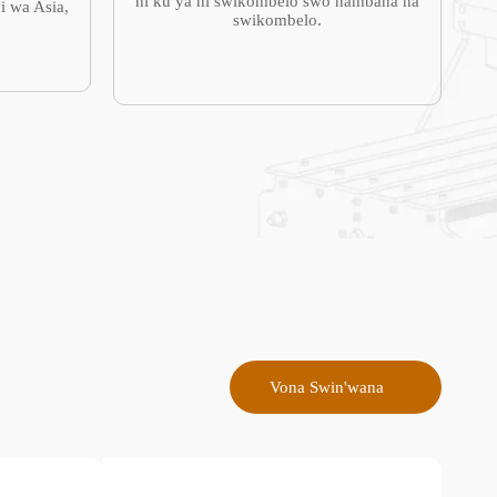
hi ku ya hi swikombelo swo hambana na
i wa Asia,
swikombelo.
Vona Swin'wana