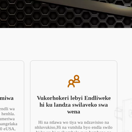
umiwa
Vukorhokeri lebyi Endliweke
hi ku landza swilaveko swa
endli wa
wena
e henhla.
humeriwa
Hi na ntlawa wo tiya wa ndzavisiso na
hangelaka
nhluvukiso,Hi na vutshila byo endla swilo
00 eUSA,