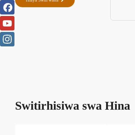
Hlaya Swin'wana
Switirhisiwa swa Hina