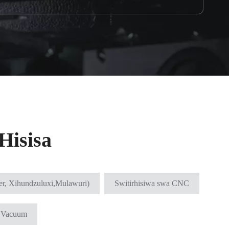
Hisisa
r, Xihundzuluxi,Mulawuri)
Switirhisiwa swa CNC
a Vacuum