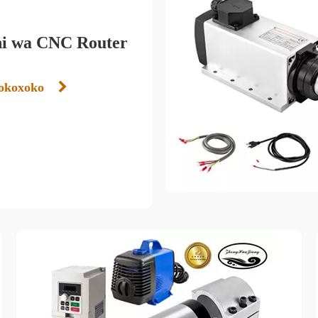
i wa CNC Router
xokoxoko
